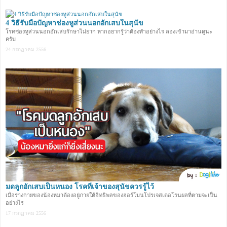
4 วิธีรับมือปัญหาช่องหูส่วนนอกอักเสบในสุนัข
โรคช่องหูส่วนนอกอักเสบรักษาไม่ยาก หากอยากรู้ว่าต้องทำอย่างไร ลองเข้ามาอ่านดูนะ
ครับ
24 กรกฏาคม 2556
มดลูกอักเสบเป็นหนอง โรคที่เจ้าของสุนัขควรรู้ไว้
เมื่อร่างกายของน้องหมาต้องอยู่ภายใต้อิทธิพลของฮอร์โมนโปรเจสเตอโรนผลที่ตามจะเป็น
อย่างไร
17 กรกฏาคม 2556