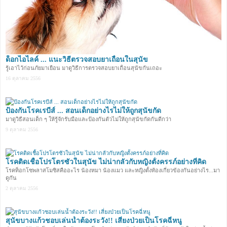
ด็อกไอไลค์ ... แนะวิธีตรวจสอบยาเถื่อนในสุนัข
รู้เอาไว้ก่อนภัยมาเยือน มาดูวิธีการตรวจสอบยาเถื่อนสุนัขกันเถอะ
16 ตุลาคม 2556
ป้องกันโรคเรบีส์ ... สอนเด็กอย่างไรไม่ให้ถูกสุนัขกัด
มาดูวิธีสอนเด็ก ๆ ให้รู้จักรับมือและป้องกันตัวไม่ให้ถูกสุนัขกัดกันดีกว่า
9 ตุลาคม 2556
โรคติดเชื้อโปรโตรซัวในสุนัข ไม่น่ากลัวกับหญิงตั้งครรภ์อย่างที่คิด
โรคท็อกโซพลาสโมซิสคืออะไร น้องหมา น้องแมว และหญิงตั้งท้องเกี่ยวข้องกันอย่างไร...มา
ดูกัน
2 ตุลาคม 2556
สุนัขบางแก้วชอบเล่นน้ำต้องระวัง!! เสี่ยงป่วยเป็นโรคฉี่หนู