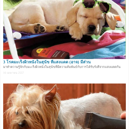
3 โรคมะเร็งผิวหนังในสุนัข ที่แสงแดด (อาจ) มีส่วน
มาทำความรู้จักกับมะเร็งผิวหนังในสุนัขที่มีความสัมพันธ์กับการได้รับรังสีจากแสงแดดกัน
16 เมษายน 2557