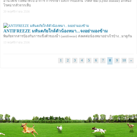
อ่านให้เข้าใจที่มาที่ไป อาการ การรักษา และการป้องกัน โรคลายม์ (Lyme disease) อีกหนึ่ง
โรคน่ากลัวจากเห็บ
20 พฤศจิกายน 2556
ANTIFREEZE มหันตภัยใกล้ตัวน้องหมา...จงอย่ามองข้าม
พิษภัยจากสารป้องกันการแข็งตัวของน้ำ (antifreeze) ส่งผลต่อน้องหมาอย่างไรบ้าง...มาดูกัน
13 พฤศจิกายน 2556
1
2
3
4
5
6
7
8
9
10
»