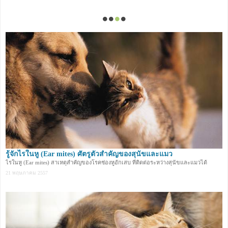
รู้จักไรในหู (Ear mites) ศัตรูตัวสำคัญของสุนัขและแมว
ไรในหู (Ear mites) สาเหตุสำคัญของโรคช่องหูอักเสบ ที่ติดต่อระหว่างสุนัขและแมวได้
21 พฤษภาคม 2557