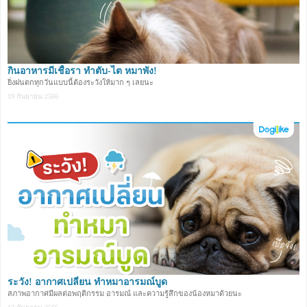
กินอาหารมีเชื้อรา ทำตับ-ไต หมาพัง!
ยิ่งฝนตกทุกวันแบบนี้ต้องระวังให้มาก ๆ เลยนะ
19 กันยายน 2566
ระวัง! อากาศเปลี่ยน ทำหมาอารมณ์บูด
สภาพอากาศมีผลต่อพฤติกรรม อารมณ์ และความรู้สึกของน้องหมาด้วยนะ