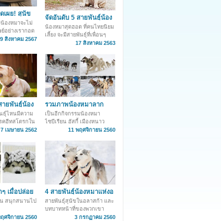
ุดเผย! สุนัข
จัดอันดับ 5 สายพันธุ์น้อง
ูกมนุษย์กอด
้วน้องหมาจะไม่
หมาสุดฮิต ที่คนไทยนิยม
น้องหมาสุดฮอต ที่คนไทยนิยม
ษย์อย่างเรากอด
เลี้ยง
เลี้ยง จะมีสายพันธุ์ที่เพื่อนๆ
9 สิงหาคม 2567
เลี้ยงมั้ยนะ..
17 สิงหาคม 2563
สายพันธุ์น้อง
รวมภาพน้องหมาลาก
นี้เสี่ยงฮีทส
เลื่อนสุดเท่
นธุ์ไหนมีความ
เป็นอีกกิจกรรมน้องหมา
็นโรคฮีทสโตรกใน
ไซบีเรียน ฮัสกี้ เมืองหนาว
ไปดูกันเลยครับ
7 เมษายน 2562
11 พฤศจิกายน 2560
กๆ เมื่อปล่อย
4 สายพันธุ์น้องหมาแห่งอ
ับหิมะ
ลาสก้า กับภารกิจช่วย
เล่น สนุกสนานไป
สายพันธุ์สุนัขในอลาสก้า และ
เหลือชีวิตมนุษย์
บทบาทหน้าที่ของพวกเขา
พฤศจิกายน 2560
3 กรกฏาคม 2560