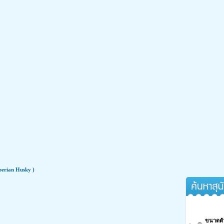
้กลับมาซ่าอีกครั้ง
Siberian Husky )
ค้นหาสุนัขจา
เป็นโรคข้อเสื่อมได้กลับมาซ่าอีกครั้ง
ขนาดตั