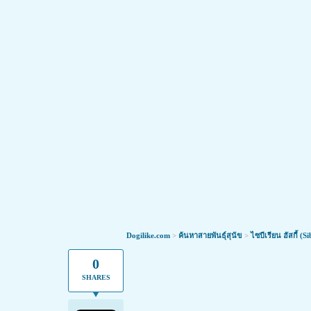
นวัตกรรมใหม่ ดูแลน้องหมาข้อเสื่อมให
Dogilike.com
>
ค้นหาสายพันธุ์สุนัข
>
ไซบีเรียน ฮัสกี้ (
ทุกคนข่าวดี! ตอนนี้มีนวัตกรรมใหม่ ที่ทำให้น้องหมา
0
SHARES