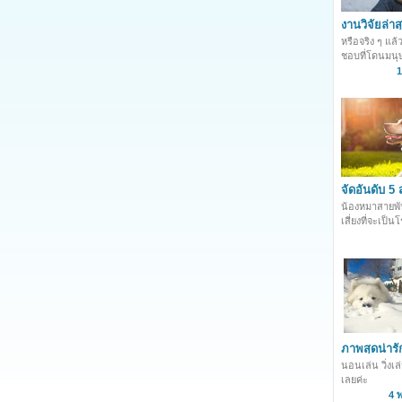
งานวิจัยล่าส
อาจไม่ชอบถ
หรือจริง ๆ แล
ชอบที่โดนมนุ
กันนะ
1
จัดอันดับ 5 
หมา หน้าร้อน
น้องหมาสายพั
โตรก
เสี่ยงที่จะเป
หน้าร้อนบ้าง 
ภาพสุดน่ารั
น้องหมาไว้ก
นอนเล่น วิ่ง
เลยค่ะ
4 