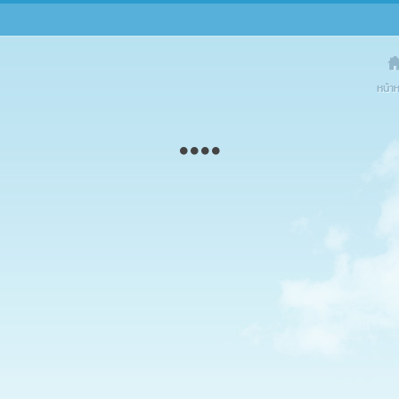
Dogilik
On Social 