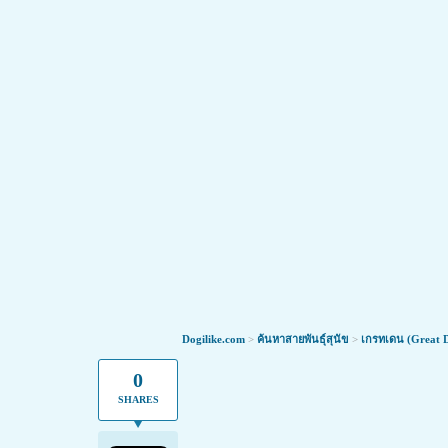
นวัตกรรมใหม่ ดูแลน้องหมาข้อเสื่อมให
Dogilike.com
>
ค้นหาสายพันธุ์สุนัข
>
เกรทเดน (Great 
ทุกคนข่าวดี! ตอนนี้มีนวัตกรรมใหม่ ที่ทำให้น้องหมา
0
SHARES