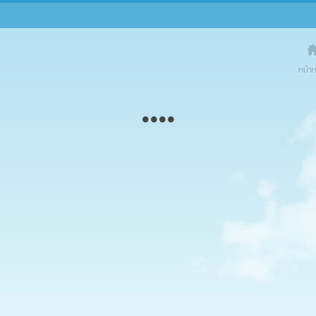
Dogilik
On Social 