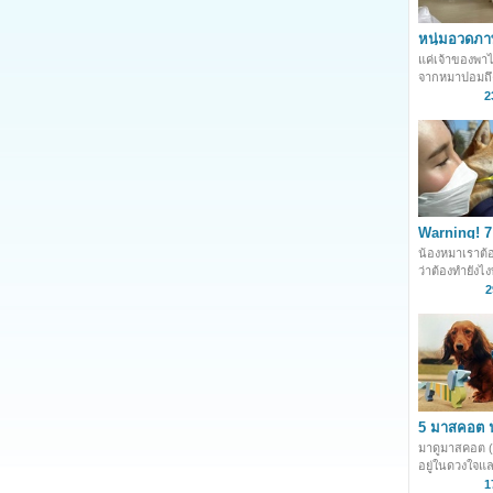
หนุ่มอวดภ
หลังตัดขน 
แค่เจ้าของพา
มองยังไงก็เ
จากหมาปอมถึง
ไปได้นะ
2
Warning! 7 ว
PM 2.5 ที่เ
น้องหมาเราต้อ
หมาต้องรู้
ว่าต้องทำยังไง
2
5 มาสคอต 
ดวงใจของคน
มาดูมาสคอต (M
อยู่ในดวงใจ
ของคนทั่วโลก
1