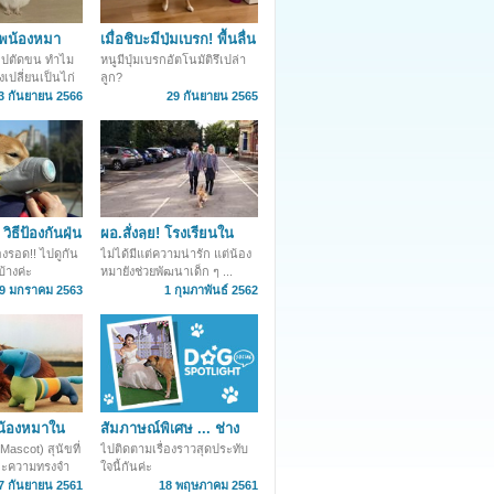
าพน้องหมา
เมื่อชิบะมีปุ่มเบรก! พื้นลื่น
ชาวเน็ตแซว
ก็ไม่ใช่ปัญหา
ไปตัดขน ทำไม
หนูมีปุ่มเบรกอัตโนมัติรึเปล่า
หมือนไก่
เปลี่ยนเป็นไก่
ลูก?
3 กันยายน 2566
29 กันยายน 2565
ิธีป้องกันฝุ่น
ผอ.สั่งลุย! โรงเรียนใน
จ้าของน้อง
อังกฤษนำตูบมาช่วย
งรอด!! ไปดูกัน
ไม่ได้มีแต่ความน่ารัก แต่น้อง
พัฒนาการเรียน ลด
บ้างค่ะ
หมายังช่วยพัฒนาเด็ก ๆ ...
เครียดให้เด็ก
9 มกราคม 2563
1 กุมภาพันธ์ 2562
น้องหมาใน
สัมภาษณ์พิเศษ ... ช่าง
ทั่วโลก
ภาพใจดี ถ่าย - โพสต์
ascot) สุนัขที่
ไปติดตามเรื่องราวสุดประทับ
ภาพหมาจรในงานแต่งจน
และความทรงจำ
ใจนี้กันค่ะ
หมาได้เจอเจ้าของ
กัน
7 กันยายน 2561
18 พฤษภาคม 2561