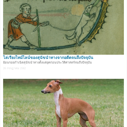
ไล่เรียงไทม์ไลน์ของสุนัขนำทางจากอดีตจนถึงปัจจุบัน
ย้อนรอยกำเนิดสุนัขนำทางตั้งแต่ยุคก่อนประวัติศาสตร์จนถึงปัจจุบัน
26 กรกฏาคม 2562