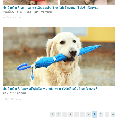
จัดอันดับ 5 สถานการณ์ปวดตับ ใครไม่เลี้ยงหมาไม่เข้าใจหรอก !
งานนี้จริงแค่ไหน มาคอนเฟิร์มกันหน่อย ...
10 มิถุนายน 2562
จัดอันดับ 5 ไอเทมดีต่อใจ ช่วยน้องหมาไร้กลิ่นตัวในหน้าฝน !
มีอะไรบ้าง มาดูกัน ...
4 มิถุนายน 2562
1
2
3
4
5
6
7
8
9
10
»