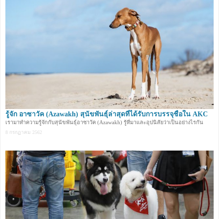
รู้จัก อาซาวัค (Azawakh) สุนัขพันธุ์ล่าสุดที่ได้รับการบรรจุชื่อใน AKC
เรามาทำความรู้จักกับสุนัขพันธุ์อาซาวัค (Azawakh) รู้ที่มาและอุปนิสัยว่าเป็นอย่างไรกัน
8 กรกฏาคม 2562